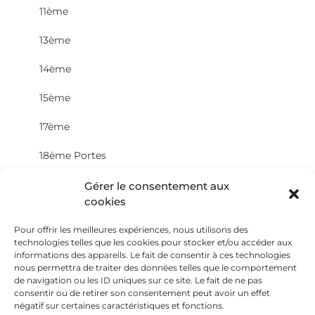
11ème
13ème
14ème
15ème
17ème
18ème Portes
18ème Faubourgs
Gérer le consentement aux
cookies
19ème Danube Solidarité
Pour offrir les meilleures expériences, nous utilisons des
19ème Flandre
technologies telles que les cookies pour stocker et/ou accéder aux
informations des appareils. Le fait de consentir à ces technologies
nous permettra de traiter des données telles que le comportement
20ème Belleville Amandiers Pelleport
de navigation ou les ID uniques sur ce site. Le fait de ne pas
consentir ou de retirer son consentement peut avoir un effet
20ème Portes
négatif sur certaines caractéristiques et fonctions.